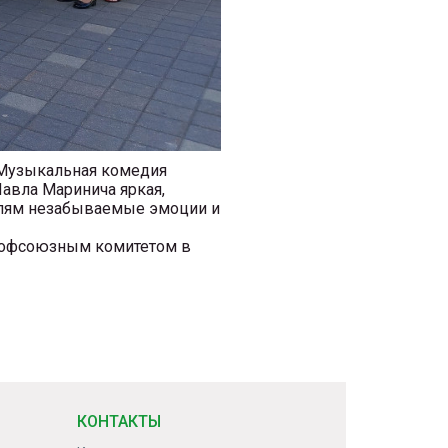
 Музыкальная комедия
Павла Маринича яркая,
телям незабываемые эмоции и
рофсоюзным комитетом в
КОНТАКТЫ