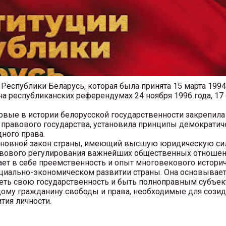
спублики Беларусь, которая была принята 15 марта 1994 
 республиканских референдумах 24 ноября 1996 года, 17 о
е в истории белорусской государственности закрепила с
правового государства, установила принципы демократиче
ного права.
новной закон страны, имеющий высшую юридическую си
вового регулирования важнейших общественных отношен
ет в себе преемственность и опыт многовекового историч
оциально-экономическом развитии страны. Она основывае
еть свою государственность и быть полноправным субъек
дому гражданину свободы и права, необходимые для созида
тия личности.