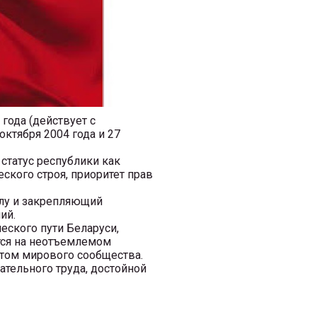
года (действует с
ктября 2004 года и 27
татус республики как
ского строя, приоритет прав
лу и закрепляющий
ий.
еского пути Беларуси,
тся на неотъемлемом
том мирового сообщества.
тельного труда, достойной