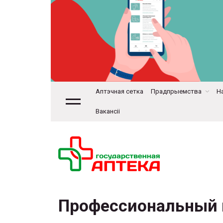
Аптэчная сетка
Прадпрыемства
На
Вакансіі
Профессиональный 