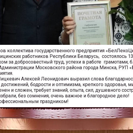
 коллектива государственного предприятия «БелЛекоЦе
инских работников Республики Беларусь, состоялось 13 
за добросовестный труд, успехи в работе грамотами, б
 Администрации Московского района города Минска, РУП 
иятия.
кевич Алексей Леонидович выразил слова благодарнос
остижений, бодрости и оптимизма, крепкого здоровья, ми
 и сложен, требует знаний, опыта, сил, душевного состра
брали, без сомнения, очень важное и благородное дело!
офессиональным праздником!