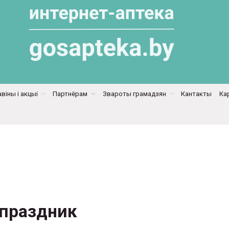
віны і акцыі
Партнёрам
Звароты грамадзян
Кантакты
Ка
праздник