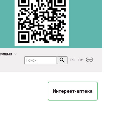
рупцыя
RU
BY
Интернет-аптека