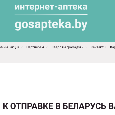
віны і акцыі
Партнёрам
Звароты грамадзян
Кантакты
Ка
 К ОТПРАВКЕ В БЕЛАРУСЬ 