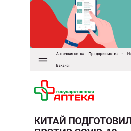
Аптэчная сетка
Прадпрыемства
На
Вакансіі
КИТАЙ ПОДГОТОВИЛ