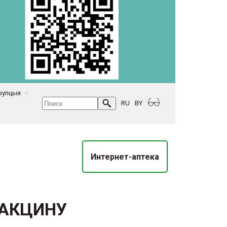
рупцыя
RU
BY
Интернет-аптека
ВАКЦИНУ