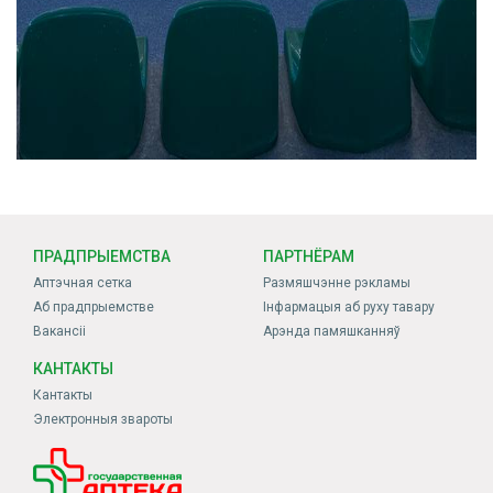
ПРАДПРЫЕМСТВА
ПАРТНЁРАМ
Аптэчная сетка
Размяшчэнне рэкламы
Аб прадпрыемстве
Інфармацыя аб руху тавару
Вакансіі
Арэнда памяшканняў
КАНТАКТЫ
Кантакты
Электронныя звароты